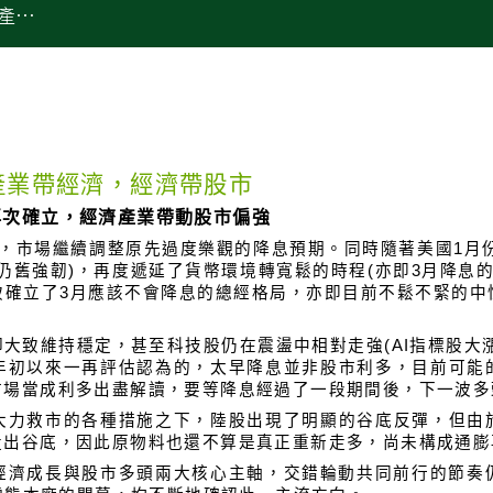
產業
產業帶經濟，經濟帶股市
再次確立，
經濟產業帶動股市偏強
引，市場繼續調整原先過度樂觀的降息預期。同時隨著美國1月份通
仍舊強韌)，再度遞延了貨幣環境轉寬鬆的時程(亦即3月降息
致確立了3月應該不會降息的總經格局，亦即目前不鬆不緊的
大致維持穩定，甚至科技股仍在震盪中相對走強(AI指標股大
年初以來一再評估認為的，太早降息並非股市利多，目前可能
市場當成利多出盡解讀，要等降息經過了一段期間後，下一波多
大力救市的各種措施之下，陸股出現了明顯的谷底反彈，但由
走出谷底，因此原物料也還不算是真正重新走多，尚未構成通膨
經濟成長與股市多頭兩大核心主軸，交錯輪動共同前行的節奏仍