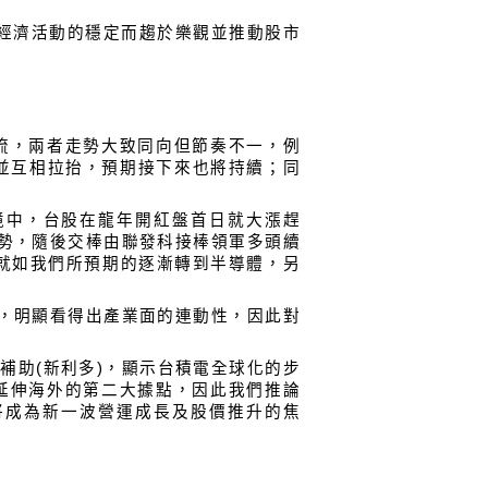
經濟活動的穩定而趨於樂觀並推動股市
流，兩者走勢大致同向但節奏不一，例
動並互相拉抬，預期接下來也將持續；同
境中，台股在龍年開紅盤首日就大漲趕
強勢，隨後交棒由聯發科接棒領軍多頭續
奏就如我們所預期的逐漸轉到半導體，另
)，明顯看得出產業面的連動性，因此對
補助(新利多)，顯示台積電全球化的步
延伸海外的第二大據點，因此我們推論
將成為新一波營運成長及股價推升的焦