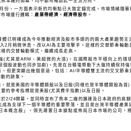
積電熊本廠的開幕，均不斷地確認此一主流方向。
2月份，一方面表示新的均衡點已大致定錨完成，市場情緒隨著
的市場運行邏輯：
產業帶經濟、經濟帶股市
。
半導體已明確成為今年推動經濟及股市多頭的的兩大產業趨勢主
入2月稍微休息，改以AI為主要攻擊手。這樣的交替節奏輪
以這樣的交替輪動模式，繼續成長走高。
強(尤其是ARM、美超微的大漲)，在國際股市平穩向上的環
但個股波動也同步加劇)。先是在台積電帶動下大盤持續保持
，但更突顯出幾個意涵，包括：AI/半導體雙主流的交叉節
輪動的跡象。
，就是美國的半導體類股以及日股(同樣也是半導體類股為首
重要的參考指標就是美股(尤其費半指數)以及日股。
於2/24開幕，並同時宣布了熊本二廠的擴建及日本政府的高額
能成為全球下一個半導體的重要聚落，並且是台灣半導體產業
日本概念股」，領先建置日本據點或佈局日本市場的公司，