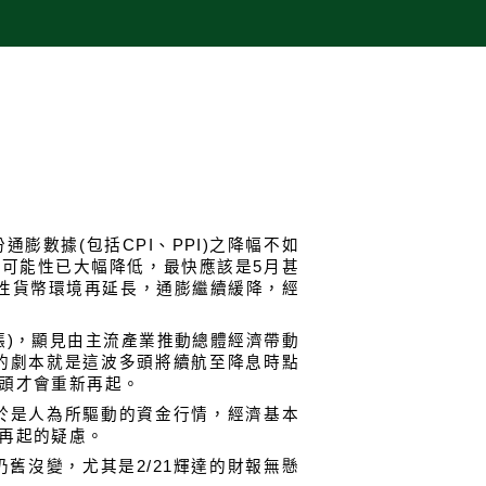
膨數據(包括CPI、PPI)之降幅不如
的可能性已大幅降低，最快應該是5月甚
中性貨幣環境再延長，通膨繼續緩降，經
漲)，顯見由主流產業推動總體經濟帶動
的劇本就是這波多頭將續航至降息時點
頭才會重新再起。
於是人為所驅動的資金行情，經濟基本
再起的疑慮。
舊沒變，尤其是2/21輝達的財報無懸