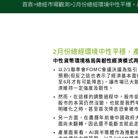
首頁
>
總經市場觀測
>
2月份總經環境中性平穩，
帶經濟，經濟帶股市
2月份總經環境中性平穩，
中性貨幣環境格局與韌性經濟模式
以2/1聯準會FOMC會議決議為指
預期(但反之這也表示了經濟基本面
至6月才有可能降息)，讓市場已大
濟維持一定強度及韌性。
然而，在這樣的調整過程中，股市卻
股市的本質仍然沒變，也就是我們
明確化之時，甚至首次降息恐會被
另一方面，在農曆年前後中國政府
面尚未翻轉，因此還不能斷言就此
產業面來看，AI與半導體作為推動