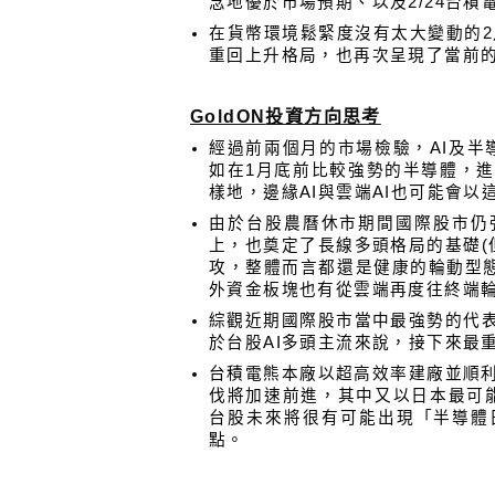
念地優於市場預期、以及2/24台
在貨幣環境鬆緊度沒有太大變動的
重回上升格局，也再次呈現了當前
GoldON
投資方向思考
經過前兩個月的市場檢驗，AI及
如在1月底前比較強勢的半導體，進
樣地，邊緣AI與雲端AI也可能會
由於台股農曆休市期間國際股市仍
上，也奠定了長線多頭格局的基礎(
攻，整體而言都還是健康的輪動型態
外資金板塊也有從雲端再度往終端
綜觀近期國際股市當中最強勢的代表
於台股AI多頭主流來說，接下來最
台積電熊本廠以超高效率建廠並順利
伐將加速前進，其中又以日本最可
台股未來將很有可能出現「半導體
點。