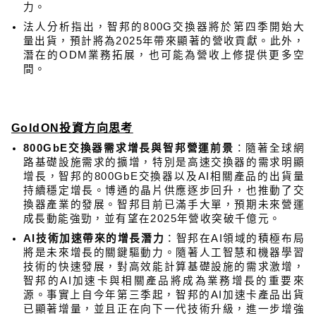
力。
法人分析指出，智邦的800G交換器將於第四季開始大
量出貨，預計將為2025年帶來顯著的營收貢獻。此外，
潛在的ODM業務拓展，也可能為營收上修提供更多空
間。
GoldON
投資方向思考
800GbE
交換器需求增長與智邦營運前景
：隨著全球網
路基礎設施需求的擴增，特別是高速交換器的需求明顯
增長，智邦的800GbE交換器以及AI相關產品的出貨量
持續穩定增長。博通的晶片供應逐步回升，也推動了交
換器產業的發展。智邦目前已滿手大單，預期未來營運
成長動能強勁，並有望在2025年營收突破千億元。
AI
技術加速帶來的增長潛力
：智邦在AI領域的積極布局
將是未來增長的關鍵驅動力。隨著人工智慧和機器學習
技術的快速發展，對高效能計算基礎設施的需求激增，
智邦的AI加速卡與相關產品將成為業務增長的重要來
源。事實上自今年第三季起，智邦的AI加速卡產品出貨
已顯著增量，並且正在向下一代技術升級，進一步增強