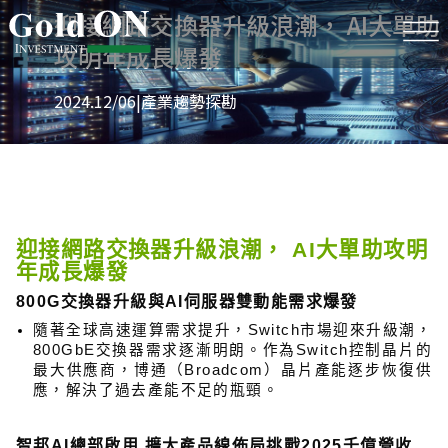
迎接網路交換器升級浪潮， AI大單助
攻明年成長爆發
2024.12/06
|
產業趨勢探勘
迎接網路交換器升級浪潮， AI大單助攻明
年成長爆發
800G
交換器升級與AI伺服器雙動能需求爆發
隨著全球高速運算需求提升，Switch市場迎來升級潮，
800GbE交換器需求逐漸明朗。作為Switch控制晶片的
最大供應商，博通（Broadcom）晶片產能逐步恢復供
應，解決了過去產能不足的瓶頸。
智邦AI總部啟用 擴大產品線佈局挑戰2025千億營收