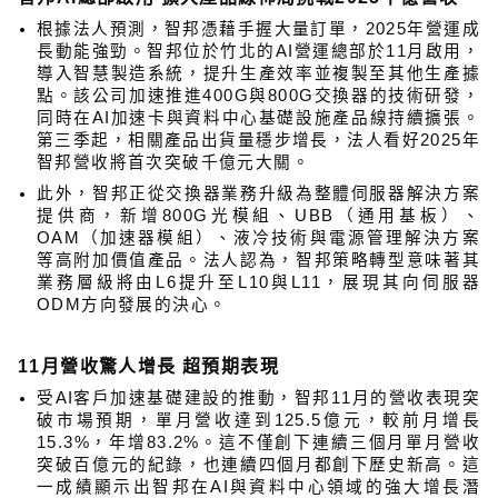
根據法人預測，智邦憑藉手握大量訂單，2025年營運成
長動能強勁。智邦位於竹北的AI營運總部於11月啟用，
導入智慧製造系統，提升生產效率並複製至其他生產據
點。該公司加速推進400G與800G交換器的技術研發，
同時在AI加速卡與資料中心基礎設施產品線持續擴張。
第三季起，相關產品出貨量穩步增長，法人看好2025年
智邦營收將首次突破千億元大關。
此外，智邦正從交換器業務升級為整體伺服器解決方案
提供商，新增800G光模組、UBB（通用基板）、
OAM（加速器模組）、液冷技術與電源管理解決方案
等高附加價值產品。法人認為，智邦策略轉型意味著其
業務層級將由L6提升至L10與L11，展現其向伺服器
ODM方向發展的決心。
11
月營收驚人增長 超預期表現
受AI客戶加速基礎建設的推動，智邦11月的營收表現突
破市場預期，單月營收達到125.5億元，較前月增長
15.3%，年增83.2%。這不僅創下連續三個月單月營收
突破百億元的紀錄，也連續四個月都創下歷史新高。這
一成績顯示出智邦在AI與資料中心領域的強大增長潛